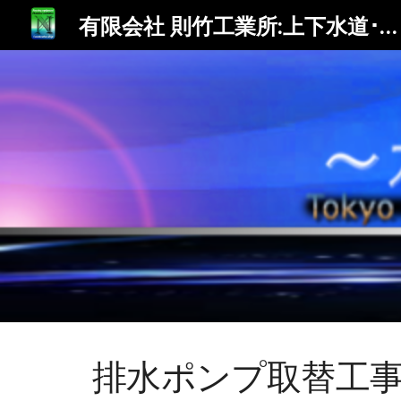
有限会社 則竹工業所:上下水道･住宅設備･水まわり各種工事
Sk
排水ポンプ取替工事