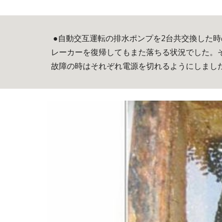
 ●自動交互運転の排水ポンプを2台共交換した時の事例です。始め1台が故障しブレーカーが落ち、自動交互ですが2台共が同一の回路で結線されていた為、ブ
レーカーを復帰してもまた落ちる状況でした。
故障の時はそれぞれ電源を切れるようにしまし