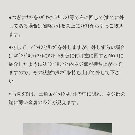
●つぎにﾅｯﾄをｽﾊﾟﾅやﾓﾝｷｰﾚﾝﾁ等で左に回して(すでに外
してある場合は省略)ﾅｯﾄを真上にｼｬﾌﾄから引っこ抜き
ます。
●そして、ﾊﾟｯｷﾝとﾘﾝｸﾞを外しますが、外しずらい場合
はｽﾋﾟﾝﾄﾞﾙ(ｼｬﾌﾄ)にﾊﾝﾄﾞﾙを仮に付け左に回すとNo.1に
紹介したようにｽﾋﾟﾝﾄﾞﾙごと内ネジ部が持ち上がって
ますので、その状態でﾘﾝｸﾞを持ち上げて外して下さ
い。
○写真3では、三角▲ﾊﾟｯｷﾝはﾅｯﾄの中に隠れ、ネジ部の
端に薄い金属のﾘﾝｸﾞが見えます。