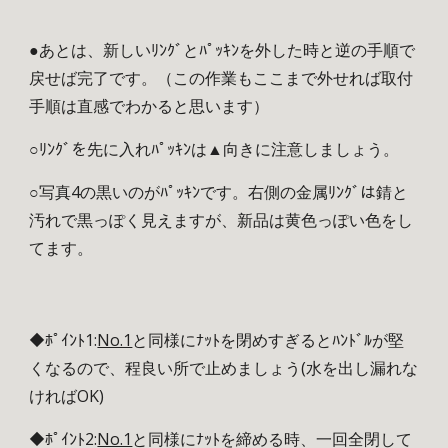
●あとは、新しいﾘﾝｸﾞとﾊﾟｯｷﾝを外した時と逆の手順で
戻せば完了です。（この作業もここまで外せれば取付
手順は直感でわかると思います）
○ﾘﾝｸﾞを先に入れﾊﾟｯｷﾝは▲向きに注意しましょう。
○写真4の黒いのがﾊﾟｯｷﾝです。右側の金属ﾘﾝｸﾞは錆と
汚れで黒っぽく見えますが、新品は黄色っぽい色をし
てます。
◆ﾎﾟｲﾝﾄ1:
No.1
と同様にﾅｯﾄを閉めすぎるとﾊﾝﾄﾞﾙが堅
くなるので、程良い所で止めましょう(水を出し漏れな
ければOK)
◆ﾎﾟｲﾝﾄ2:
No.1
と同様にﾅｯﾄを締める時、一回全閉して