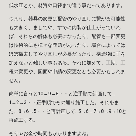
低水圧とか、材質や口径まで違う事だってあります。
つまり、器具の変更は配管のやり直しに繋がる可能性
も大きく、ましてや、すでに内装が仕上がっていれ
ば、それらの解体も必要になったり、配管も一部変更
は技術的にも様々な問題があったり、場合によっては
ほぼ撤去してやり直しが必要だったり、構造物に手を
加えないと難しい事もある。それに加えて、工期、工
程の変更や、図面や申請の変更なども必要かもしれま
せん。
簡単に言うと
10→9→8・・と逆手順で計画して…
1→2→3・・正手順でその通り施工した。それをま
た、8→6→5・・と再計画して…5→6→7→8→9→10と
再施工する。
そりゃお金や時間もかかります
よね
。