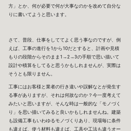
方」とか、何が必要で何が大事なのかを改めて自分な
りに書いてようと思います。
さて、
普段、仕事をしててよく思う事なのですが、例
えば、工事の進行を1から10だとすると、計画や見積
もりの段階からそのまま1→2→3の手順で思い描いて
設計や積算をしてると思うかもしれませんが、実際は
そうとも限りません。
工事には
お客様と業者の行き違いや誤解なとが発生す
る事が
ありますが、それは何故なのか？
今一度
考えて
みたいと思いますが、
そんな時は一般的な「モノづく
り」を
思い描いてみると
良いかもしれませんね
。
建築
も設備工事もいわゆるモノづくりあり、現場
毎に条件
も違えば、使う材料も違えば、工具や工法も違う
オー